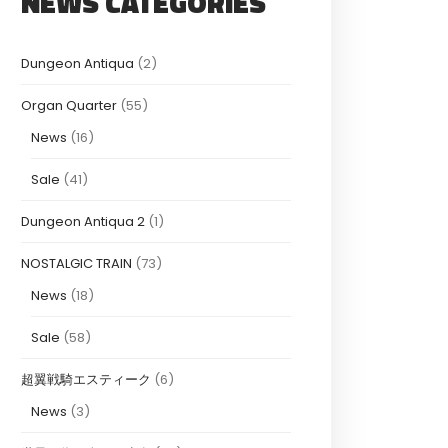
NEWS CATEGORIES
Dungeon Antiqua
(2)
Organ Quarter
(55)
News
(16)
Sale
(41)
Dungeon Antiqua 2
(1)
NOSTALGIC TRAIN
(73)
News
(18)
Sale
(58)
超翼戦騎エスティーク
(6)
News
(3)