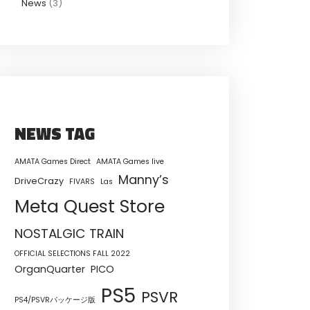
News
(3)
NEWS TAG
AMATA Games Direct
AMATA Games live
Manny’s
DriveCrazy
FIVARS
Las
Meta Quest Store
NOSTALGIC TRAIN
OFFICIAL SELECTIONS FALL 2022
OrganQuarter
PICO
PS5
PSVR
PS4/PSVRパッケージ版