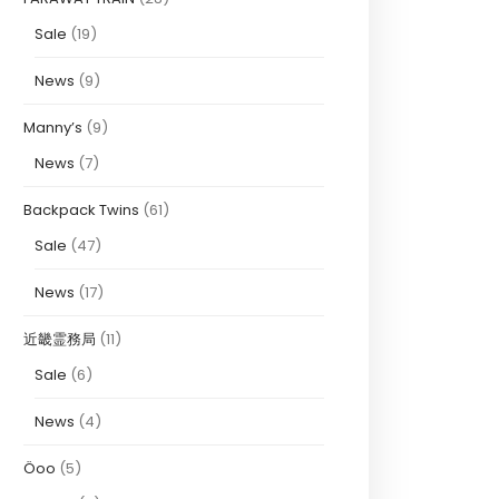
Sale
(19)
News
(9)
Manny’s
(9)
News
(7)
Backpack Twins
(61)
Sale
(47)
News
(17)
近畿霊務局
(11)
Sale
(6)
News
(4)
Öoo
(5)