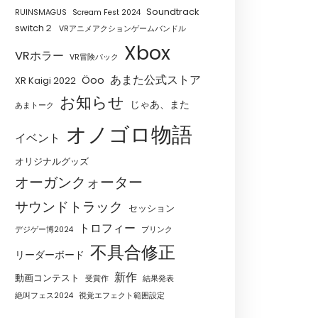
Soundtrack
RUINSMAGUS
Scream Fest 2024
switch２
VRアニメアクションゲームバンドル
Xbox
VRホラー
VR冒険パック
あまた公式ストア
Öoo
XR Kaigi 2022
お知らせ
じゃあ、また
あまトーク
オノゴロ物語
イベント
オリジナルグッズ
オーガンクォーター
サウンドトラック
セッション
トロフィー
デジゲー博2024
ブリンク
不具合修正
リーダーボード
新作
動画コンテスト
受賞作
結果発表
絶叫フェス2024
視覚エフェクト範囲設定