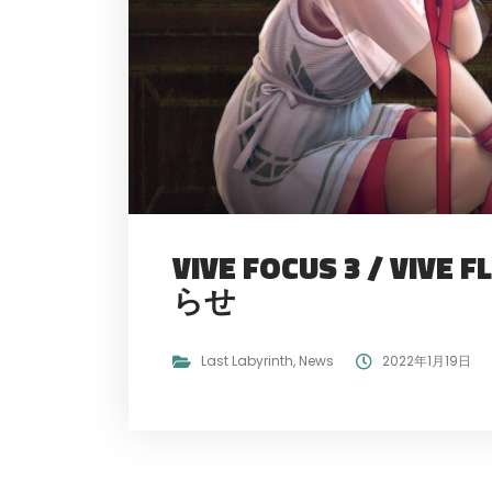
VIVE FOCUS 3 / V
らせ
Last Labyrinth
,
News
2022年1月19日