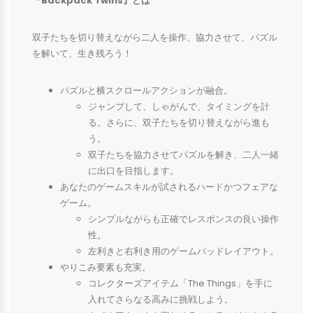
『Backpack Twins』とは
双子たちを切り替えながら二人を操作、協力させて、パズル
を解いて、生き残ろう！
パズルと横スクロールアクションが融合。
ジャンプして、しゃがんで、タイミングを計
る。さらに、双子たちを切り替えながら進も
う。
双子たちを協力させてパズルを解き、二人一緒
に出口を目指します。
あなたのゲームスキルが試されるハードかつフェアな
ゲーム。
シンプルながらも正確でレスポンスの良い操作
性。
左利きと右利き用のゲームパッドレイアウト。
やりこみ要素も充実。
コレクターズアイテム「The Things」を手に
入れてさらなる高みに挑戦しよう。