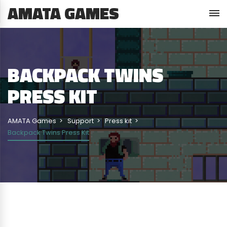
AMATA GAMES
BACKPACK TWINS
PRESS KIT
AMATA Games
Support
Press kit
Backpack Twins Press Kit