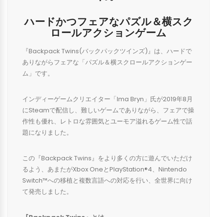
ハードかつフェアなパズル＆横スク
ロールアクションゲーム
『Backpack Twins(バックパックツインズ)』は、ハードで
ありながらフェアな「パズル＆横スクロールアクションゲー
ム」です。
インディーゲームクリエイター「
Ima Bryn
」氏が
2019
年
8
月
に
Steam
で配信し、難しいゲームでありながら、フェアで操
作性も優れ、レトロな雰囲気とユーモア溢れるゲーム性で話
題になりました。
この『
Backpack Twins
』をより多くの方に遊んでいただけ
るよう、あまたが
Xbox OneとPlayStation®4、Nintendo
Switch™
への移植と複数言語への対応を行い、全世界に向け
て発売しました。