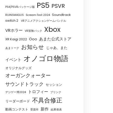
PS5
PSVR
PS4/PSVRパッケージ版
Soundtrack
RUINSMAGUS
Scream Fest 2024
switch２
VRアニメアクションゲームバンドル
Xbox
VRホラー
VR冒険パック
あまた公式ストア
Öoo
XR Kaigi 2022
お知らせ
じゃあ、また
あまトーク
オノゴロ物語
イベント
オリジナルグッズ
オーガンクォーター
サウンドトラック
セッション
トロフィー
デジゲー博2024
ブリンク
不具合修正
リーダーボード
新作
動画コンテスト
受賞作
結果発表