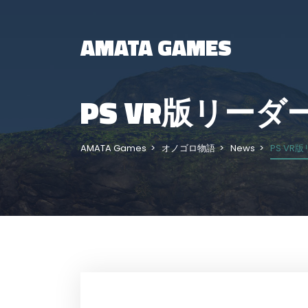
AMATA GAMES
PS VR版リー
AMATA Games
オノゴロ物語
News
PS V