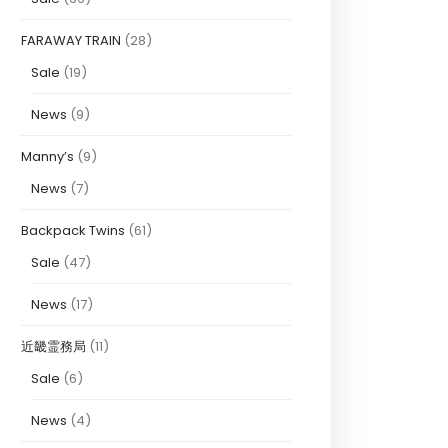
FARAWAY TRAIN
(28)
Sale
(19)
News
(9)
Manny’s
(9)
News
(7)
Backpack Twins
(61)
Sale
(47)
News
(17)
近畿霊務局
(11)
Sale
(6)
News
(4)