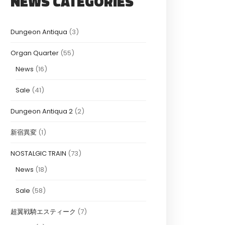
NEWS CATEGORIES
Dungeon Antiqua
(3)
Organ Quarter
(55)
News
(16)
Sale
(41)
Dungeon Antiqua 2
(2)
新宿異変
(1)
NOSTALGIC TRAIN
(73)
News
(18)
Sale
(58)
超翼戦騎エスティーク
(7)