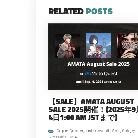
RELATED
POSTS
【SALE】AMATA AUGUST
SALE 2025開催！(2025年
4日1:00 AM JSTまで)
Organ Quarter
,
Last Labyrinth
,
Sale
,
Sale
,
オ
ノゴロ物語
,
Sale