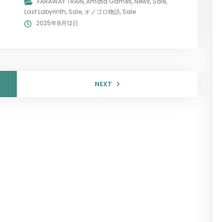
FARAWAY TRAIN
,
Amata Games
,
News
,
Sale
,
Last Labyrinth
,
Sale
,
オノゴロ物語
,
Sale
2025年8月12日
NEXT