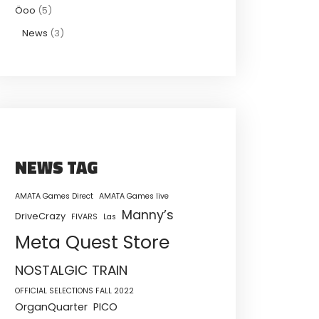
Öoo
(5)
News
(3)
NEWS TAG
AMATA Games Direct
AMATA Games live
Manny’s
DriveCrazy
FIVARS
Las
Meta Quest Store
NOSTALGIC TRAIN
OFFICIAL SELECTIONS FALL 2022
OrganQuarter
PICO