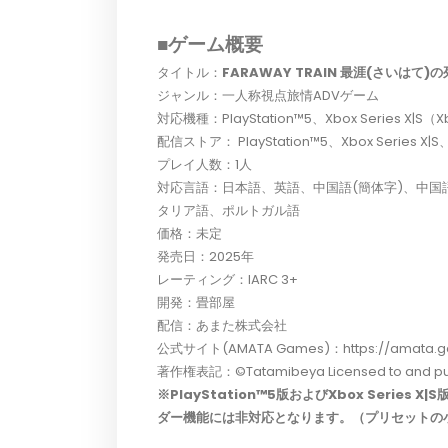
■ゲーム概要
タイトル：
FARAWAY TRAIN 最涯(さいはて)
ジャンル：一人称視点旅情ADVゲーム
対応機種：PlayStation™5、Xbox Series X|S（X
配信ストア： PlayStation™5、Xbox Series X|
プレイ人数：1人
対応言語：日本語、英語、中国語(簡体字)、中国
タリア語、ポルトガル語
価格：未定
発売日：2025年
レーティング：IARC 3+
開発：畳部屋
配信：あまた株式会社
公式サイト(AMATA Games)：https://amata.ga
著作権表記：©Tatamibeya Licensed to and pu
※PlayStation™5版およびXbox Serie
ダー機能には非対応となります。（プリセットの