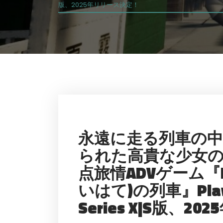
版、2025年リリース決定！
永遠に走る列車の
られた高貴な少女
点旅情ADVゲーム『FA
いはて)の列車』PlayS
Series X|S版、