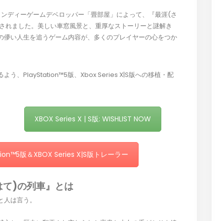
呼んだインディーゲームデベロッパー「畳部屋」によって、『最涯(さ
配信されました。美しい車窓風景と、重厚なストーリーと謎解き
の儚い人生を追うゲーム内容が、多くのプレイヤーの心をつか
ayStation™5版、Xbox Series X|S版への移植・配
XBOX Series X | S版: WISHLIST NOW
ation™5版＆XBOX Series X|S版トレーラー
さいはて)の列車』とは
と人は言う。