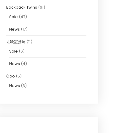
Backpack Twins
(61)
Sale
(47)
News
(17)
近畿霊務局
(11)
Sale
(6)
News
(4)
Öoo
(5)
News
(3)