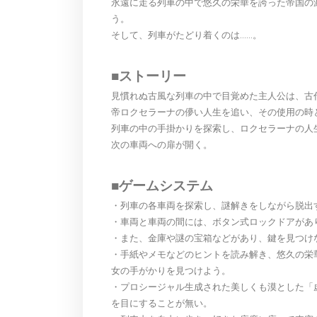
永遠に走る列車の中で悠久の栄華を誇った帝国の
う。
そして、列車がたどり着くのは……。
■ストーリー
見慣れぬ古風な列車の中で目覚めた主人公は、古
帝ロクセラーナの儚い人生を追い、その使用の時
列車の中の手掛かりを探索し、ロクセラーナの人
次の車両への扉が開く。
■ゲームシステム
・列車の各車両を探索し、謎解きをしながら脱出
・車両と車両の間には、ボタン式ロックドアがあ
・また、金庫や謎の宝箱などがあり、鍵を見つけ
・手紙やメモなどのヒントを読み解き、悠久の栄
女の手がかりを見つけよう。
・プロシージャル生成された美しくも漠とした「
を目にすることが無い。