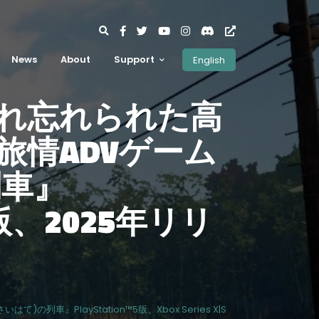
News
About
Support
English
れ忘れられた高
旅情ADVゲーム
列車』
|S版、2025年リリ
』PlayStation™5版、Xbox Series X|S