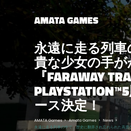
AMATA GAMES
永遠に走る列車
貴な少女の手が
『FARAWAY T
PLAYSTATION
ース決定！
AMATA Games
Amata Games
News
永遠に走る列車の中で、歴史に翻弄され忘れられた高貴な少女の手が