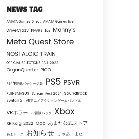
NEWS TAG
AMATA Games Direct
AMATA Games live
Manny’s
DriveCrazy
FIVARS
Las
Meta Quest Store
NOSTALGIC TRAIN
OFFICIAL SELECTIONS FALL 2022
OrganQuarter
PICO
PS5
PSVR
PS4/PSVRパッケージ版
Soundtrack
RUINSMAGUS
Scream Fest 2024
switch２
VRアニメアクションゲームバンドル
Xbox
VRホラー
VR冒険パック
あまた公式ストア
Öoo
XR Kaigi 2022
お知らせ
じゃあ、また
あまトーク