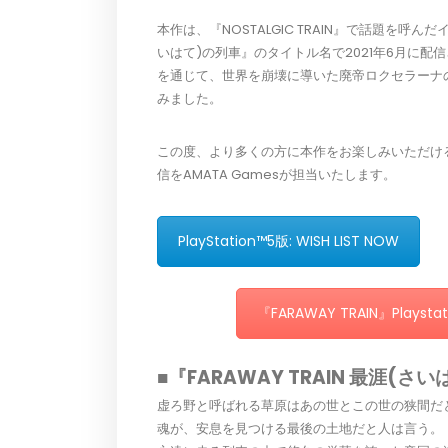
本作は、『NOSTALGIC TRAIN』で話題を
いはて)の列車』のタイトル名で2021年6月に
を通じて、世界を崩壊に導いた廃帝ロクセラーナ
みました。
この度、より多くの方に本作をお楽しみいただけるよう、Pl
信をAMATA Gamesが担当いたします。
PlayStation™5版: WISH LIST NOW
『FARAWAY TRAIN』Playst
■『FARAWAY TRAIN 最涯(
虚ろ野と呼ばれる草原はあの世とこの世の狭間だ
魂が、安息を見つける最後の土地だと人は言う。