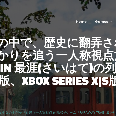
Home
Games
の中で、歴史に翻弄さ
かりを追う一人称視点
RAIN 最涯(さいはて)の
™5版、XBOX SERIES X
かりを追う一人称視点旅情ADVゲーム『FARAWAY TRAIN 最涯(さいはて)の列車