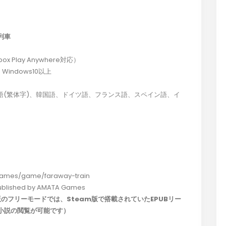
の列車
box Play Anywhere対応）
S、Windows10以上
語(繁体字)、韓国語、ドイツ語、フランス語、スペイン語、イ
mes/game/faraway-train
blished by AMATA Games
s X|S版のフリーモードでは、Steam版で搭載されていたEPUBリー
小説の閲覧が可能です）