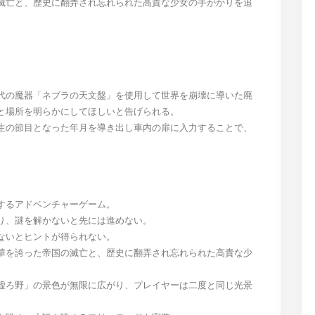
滅亡と、歴史に翻弄され忘れられた高貴な少女の手がかりを追
代の魔器「ネブラの天文盤」を使用して世界を崩壊に導いた廃
と場所を明らかにしてほしいと告げられる。
生の節目となった年月を導き出し車内の扉に入力することで、
するアドベンチャーゲーム。
り、謎を解かないと先には進めない。
ないとヒントが得られない。
華を誇った帝国の滅亡と、歴史に翻弄され忘れられた高貴な少
虚ろ野」の景色が無限に広がり、プレイヤーは二度と同じ光景