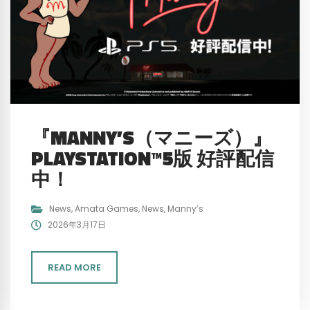
『MANNY’S（マニーズ）』
PLAYSTATION™5版 好評配信
中！
News
,
Amata Games
,
News
,
Manny’s
2026年3月17日
READ MORE