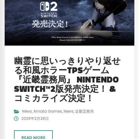
幽霊に思いっきりやり返せ
る和風ホラーTPSゲーム
『近畿霊務局』 NINTENDO
SWITCH™2版発売決定！ &
コミカライズ決定！
News
,
Amata Games
,
News
,
近畿霊務局
2026年2月28日
READ MORE