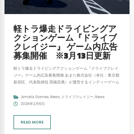
軽トラ爆走ドライビングア
クションゲーム『ドライブ
クレイジー』 ゲーム内広告
募集開催 ※3月13日更新
軽トラ爆走ドライビングアクションゲーム『ドライブクレイ
ジー』ゲーム内広告募集開催 あまた株式会社（本社：東京都
新宿区、代表取締役 髙橋宏典）が運営するインディーゲーム
パブリッシングブランド『AMATA Games』は、イ...
Amata Games
,
News
,
ドライブクレイジー
,
News
2026年2月6日
READ MORE