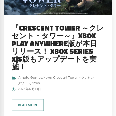
『CRESCENT TOWER ～クレ
セント・タワー～』XBOX
PLAY ANYWHERE版が本日
リリース！ XBOX SERIES
X|S版もアップデートを実
施！
Amata Games
,
News
,
Crescent Tower ～クレセン
ト・タワー～
,
News
2025年12月18日
READ MORE