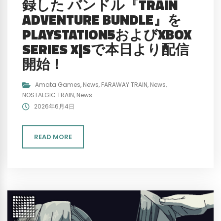
録した バンドル『TRAIN
ADVENTURE BUNDLE』を
PLAYSTATION5およびXBOX
SERIES X|Sで本日より配信
開始！
Amata Games
,
News
,
FARAWAY TRAIN
,
News
,
NOSTALGIC TRAIN
,
News
2026年6月4日
READ MORE