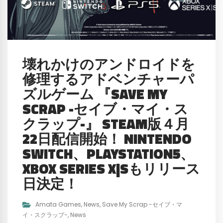
壊れかけのアンドロイドを
修理するアドベンチャーパ
ズルゲーム 『SAVE MY
SCRAP -セイブ・マイ・ス
クラップ-』 STEAM版４月
22日配信開始！ NINTENDO
SWITCH、PLAYSTATION5、
XBOX SERIES X|Sもリリース
日決定！
Amata Games
,
News
,
Save My Scrap -セイブ・マ
イ・スクラップ-
,
News