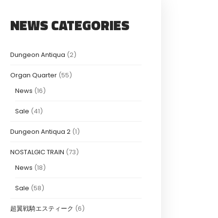
NEWS CATEGORIES
Dungeon Antiqua
(2)
Organ Quarter
(55)
News
(16)
Sale
(41)
Dungeon Antiqua 2
(1)
NOSTALGIC TRAIN
(73)
News
(18)
Sale
(58)
超翼戦騎エスティーク
(6)