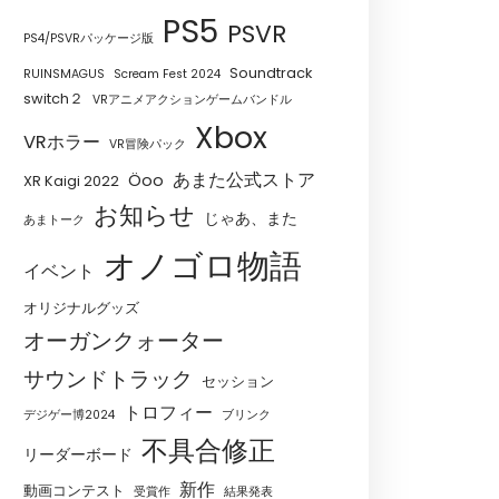
PS5
PSVR
PS4/PSVRパッケージ版
Soundtrack
RUINSMAGUS
Scream Fest 2024
switch２
VRアニメアクションゲームバンドル
Xbox
VRホラー
VR冒険パック
あまた公式ストア
Öoo
XR Kaigi 2022
お知らせ
じゃあ、また
あまトーク
オノゴロ物語
イベント
オリジナルグッズ
オーガンクォーター
サウンドトラック
セッション
トロフィー
デジゲー博2024
ブリンク
不具合修正
リーダーボード
新作
動画コンテスト
受賞作
結果発表