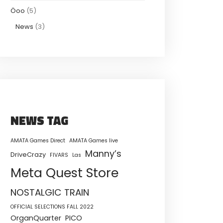
Öoo
(5)
News
(3)
NEWS TAG
AMATA Games Direct
AMATA Games live
Manny’s
DriveCrazy
FIVARS
Las
Meta Quest Store
NOSTALGIC TRAIN
OFFICIAL SELECTIONS FALL 2022
OrganQuarter
PICO