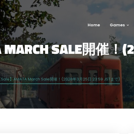
Home
Games
 MARCH SALE開催！(
Sale】AMATA March Sale開催！(2026年3月25日 23:59 JSTまで)