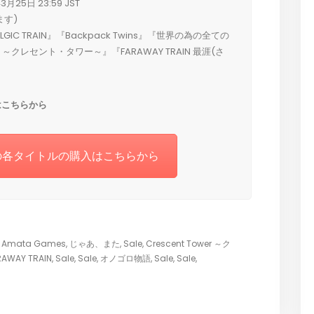
月25日 23:59 JST
ます)
ALGIC TRAIN』『Backpack Twins』『世界の為の全ての
 ～クレセント・タワー～』『FARAWAY TRAIN 最涯(さ
入はこちらから
op での各タイトルの購入はこちらから
,
Amata Games
,
じゃあ、また
,
Sale
,
Crescent Tower ～ク
RAWAY TRAIN
,
Sale
,
Sale
,
オノゴロ物語
,
Sale
,
Sale
,