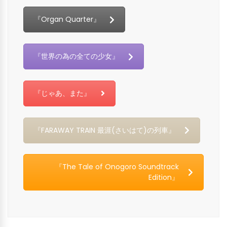
『Organ Quarter』
『世界の為の全ての少女』
『じゃあ、また』
『FARAWAY TRAIN 最涯(さいはて)の列車』
『The Tale of Onogoro Soundtrack
Edition』