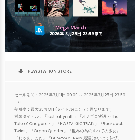
PLAYSTATION STORE
セール期間：2026年3月11日 00:00 ～ 2026年3月25日 23:59
JST
割引率：最大35％OFF(タイトルによって異なります）
対象タイトル：『Last Labyrinth』『オノゴロ物語 ～The
Tale of Onogoro～』『NOSTALGIC TRAIN』『Backpack
Twins』『Organ Quarter』『世界の為のすべての少女』
『じゃあ、また』『FARAWAY TRAIN 最涯(さいはて)の列