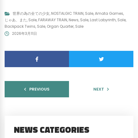
世界の為の全ての少女
,
NOSTALGIC TRAIN
,
Sale
,
Amata Games
,
じゃあ、また
,
Sale
,
FARAWAY TRAIN
,
News
,
Sale
,
Last Labyrinth
,
Sale
,
Backpack Twins
,
Sale
,
Organ Quarter
,
Sale
2026年3月11日
PREVIOUS
NEXT
NEWS CATEGORIES