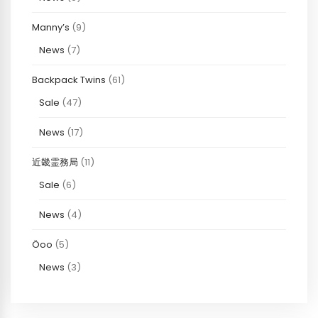
Manny’s
(9)
News
(7)
Backpack Twins
(61)
Sale
(47)
News
(17)
近畿霊務局
(11)
Sale
(6)
News
(4)
Öoo
(5)
News
(3)