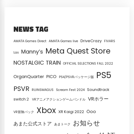
NEWS TAG
DriveCrazy
AMATA Games Direct
AMATA Games live
FIVARS
Meta Quest Store
Manny’s
Las
NOSTALGIC TRAIN
OFFICIAL SELECTIONS FALL 2022
PS5
OrganQuarter
PICO
PS4/PSVRパッケージ版
PSVR
Soundtrack
RUINSMAGUS
Scream Fest 2024
VRホラー
switch２
VRアニメアクションゲームバンドル
Xbox
Öoo
XR Kaigi 2022
VR冒険パック
お知らせ
あまた公式ストア
あまトーク