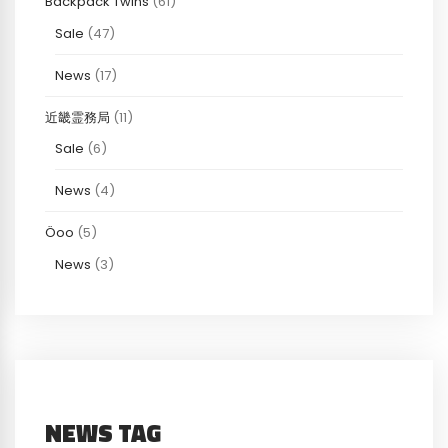
Backpack Twins
(61)
Sale
(47)
News
(17)
近畿霊務局
(11)
Sale
(6)
News
(4)
Öoo
(5)
News
(3)
NEWS TAG