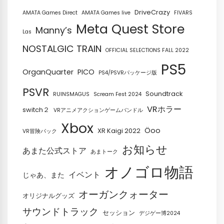
DriveCrazy
AMATA Games Direct
AMATA Games live
FIVARS
Meta Quest Store
Manny’s
Las
NOSTALGIC TRAIN
OFFICIAL SELECTIONS FALL 2022
PS5
OrganQuarter
PICO
PS4/PSVRパッケージ版
PSVR
Soundtrack
RUINSMAGUS
Scream Fest 2024
VRホラー
switch２
VRアニメアクションゲームバンドル
Xbox
Öoo
XR Kaigi 2022
VR冒険パック
お知らせ
あまた公式ストア
あまトーク
オノゴロ物語
イベント
じゃあ、また
オーガンクォーター
オリジナルグッズ
サウンドトラック
セッション
デジゲー博2024