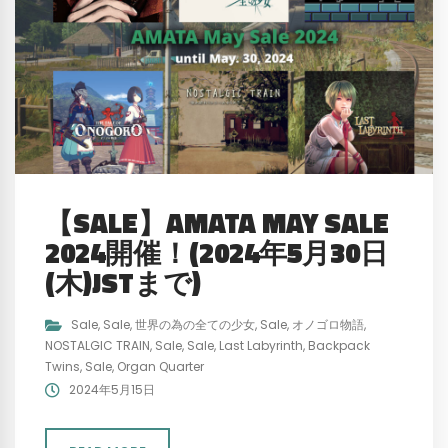
【SALE】AMATA MAY SALE
2024開催！(2024年5月30日
(木)JSTまで)
Sale
,
Sale
,
世界の為の全ての少女
,
Sale
,
オノゴロ物語
,
NOSTALGIC TRAIN
,
Sale
,
Sale
,
Last Labyrinth
,
Backpack
Twins
,
Sale
,
Organ Quarter
2024年5月15日