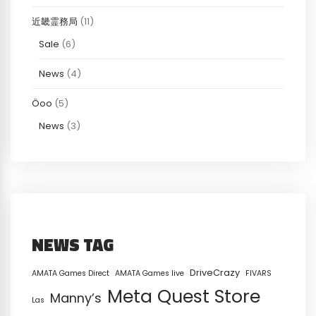
近畿霊務局
(11)
Sale
(6)
News
(4)
Öoo
(5)
News
(3)
NEWS TAG
DriveCrazy
AMATA Games Direct
AMATA Games live
FIVARS
Meta Quest Store
Manny’s
Las