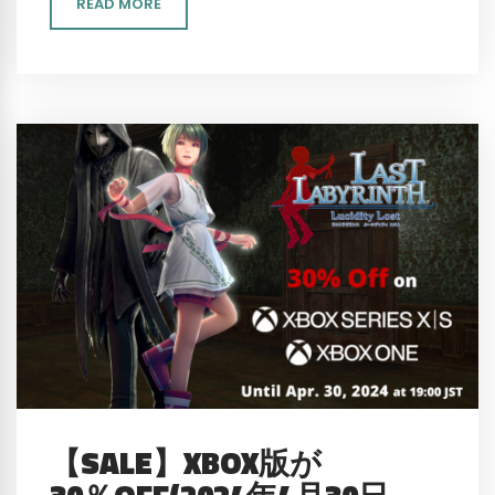
READ MORE
【SALE】XBOX版が