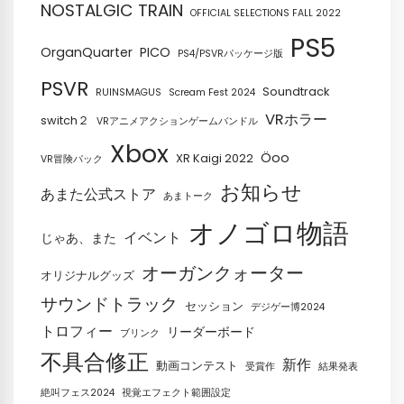
NOSTALGIC TRAIN
OFFICIAL SELECTIONS FALL 2022
PS5
OrganQuarter
PICO
PS4/PSVRパッケージ版
PSVR
Soundtrack
RUINSMAGUS
Scream Fest 2024
VRホラー
switch２
VRアニメアクションゲームバンドル
Xbox
Öoo
XR Kaigi 2022
VR冒険パック
お知らせ
あまた公式ストア
あまトーク
オノゴロ物語
イベント
じゃあ、また
オーガンクォーター
オリジナルグッズ
サウンドトラック
セッション
デジゲー博2024
トロフィー
リーダーボード
ブリンク
不具合修正
新作
動画コンテスト
受賞作
結果発表
絶叫フェス2024
視覚エフェクト範囲設定