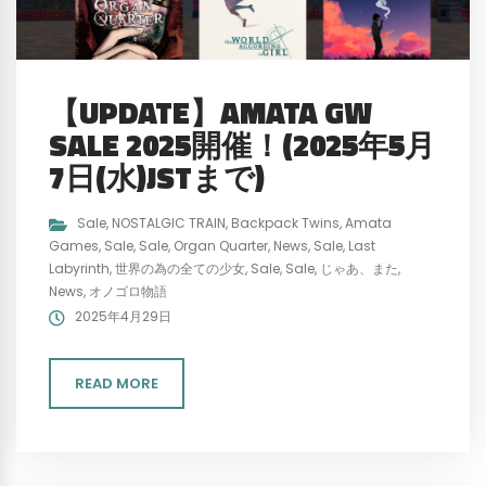
【UPDATE】AMATA GW
SALE 2025開催！(2025年5月
7日(水)JSTまで)
Sale
,
NOSTALGIC TRAIN
,
Backpack Twins
,
Amata
Games
,
Sale
,
Sale
,
Organ Quarter
,
News
,
Sale
,
Last
Labyrinth
,
世界の為の全ての少女
,
Sale
,
Sale
,
じゃあ、また
,
News
,
オノゴロ物語
2025年4月29日
READ MORE