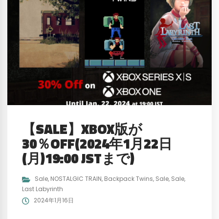
【SALE】XBOX版が
30％OFF(2024年1月22日
(月)19:00 JSTまで)
Sale
,
NOSTALGIC TRAIN
,
Backpack Twins
,
Sale
,
Sale
,
Last Labyrinth
2024年1月16日