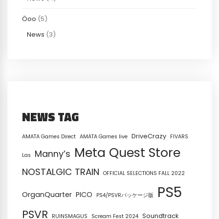
Öoo
(5)
News
(3)
NEWS TAG
DriveCrazy
AMATA Games Direct
AMATA Games live
FIVARS
Meta Quest Store
Manny’s
Las
NOSTALGIC TRAIN
OFFICIAL SELECTIONS FALL 2022
PS5
OrganQuarter
PICO
PS4/PSVRパッケージ版
PSVR
Soundtrack
RUINSMAGUS
Scream Fest 2024