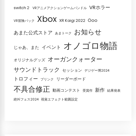
VRホラー
switch２
VRアニメアクションゲームバンドル
Xbox
Öoo
XR Kaigi 2022
VR冒険パック
お知らせ
あまた公式ストア
あまトーク
オノゴロ物語
イベント
じゃあ、また
オーガンクォーター
オリジナルグッズ
サウンドトラック
セッション
デジゲー博2024
トロフィー
リーダーボード
ブリンク
不具合修正
新作
動画コンテスト
受賞作
結果発表
絶叫フェス2024
視覚エフェクト範囲設定