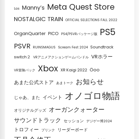
Meta Quest Store
Manny’s
Las
NOSTALGIC TRAIN
OFFICIAL SELECTIONS FALL 2022
PS5
OrganQuarter
PICO
PS4/PSVRパッケージ版
PSVR
Soundtrack
RUINSMAGUS
Scream Fest 2024
VRホラー
switch２
VRアニメアクションゲームバンドル
Xbox
Öoo
XR Kaigi 2022
VR冒険パック
お知らせ
あまた公式ストア
あまトーク
オノゴロ物語
イベント
じゃあ、また
オーガンクォーター
オリジナルグッズ
サウンドトラック
セッション
デジゲー博2024
トロフィー
リーダーボード
ブリンク