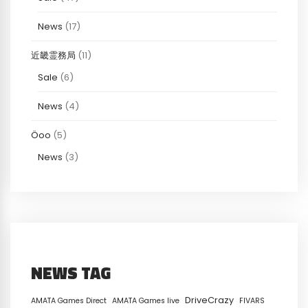
News
(17)
近畿霊務局
(11)
Sale
(6)
News
(4)
Öoo
(5)
News
(3)
NEWS TAG
DriveCrazy
AMATA Games Direct
AMATA Games live
FIVARS