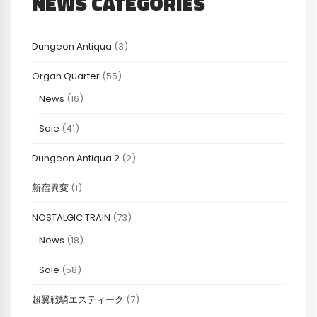
NEWS CATEGORIES
Dungeon Antiqua
(3)
Organ Quarter
(55)
News
(16)
Sale
(41)
Dungeon Antiqua 2
(2)
新宿異変
(1)
NOSTALGIC TRAIN
(73)
News
(18)
Sale
(58)
超翼戦騎エスティーク
(7)