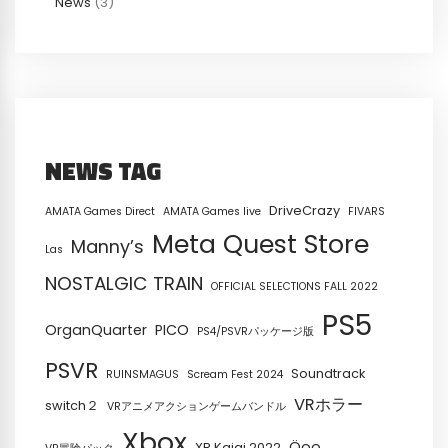
News
(3)
NEWS TAG
DriveCrazy
AMATA Games Direct
AMATA Games live
FIVARS
Meta Quest Store
Manny’s
Las
NOSTALGIC TRAIN
OFFICIAL SELECTIONS FALL 2022
PS5
OrganQuarter
PICO
PS4/PSVRパッケージ版
PSVR
Soundtrack
RUINSMAGUS
Scream Fest 2024
VRホラー
switch２
VRアニメアクションゲームバンドル
Xbox
Öoo
XR Kaigi 2022