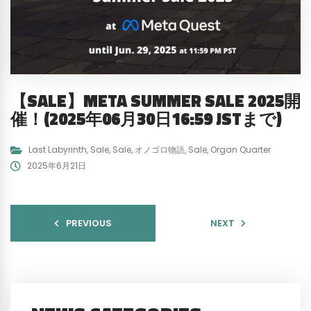
【SALE】META SUMMER SALE 2025開
催！(2025年06月30日16:59 JSTまで)
Last Labyrinth
,
Sale
,
Sale
,
オノゴロ物語
,
Sale
,
Organ Quarter
2025年6月21日
PREVIOUS
NEXT