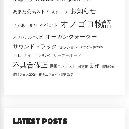
VR冒険パック
お知らせ
あまた公式ストア
あまトーク
オノゴロ物語
イベント
じゃあ、また
オーガンクォーター
オリジナルグッズ
サウンドトラック
セッション
デジゲー博2024
トロフィー
リーダーボード
ブリンク
不具合修正
新作
動画コンテスト
受賞作
結果発表
絶叫フェス2024
視覚エフェクト範囲設定
LATEST POSTS