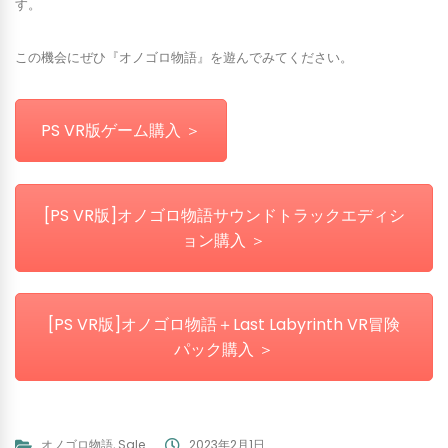
す。
この機会にぜひ『オノゴロ物語』を遊んでみてください。
PS VR版ゲーム購入 ＞
[PS VR版]オノゴロ物語サウンドトラックエディシ
ョン購入 ＞
[PS VR版]オノゴロ物語＋Last Labyrinth VR冒険
パック購入 ＞
オノゴロ物語
,
Sale
2023年2月1日