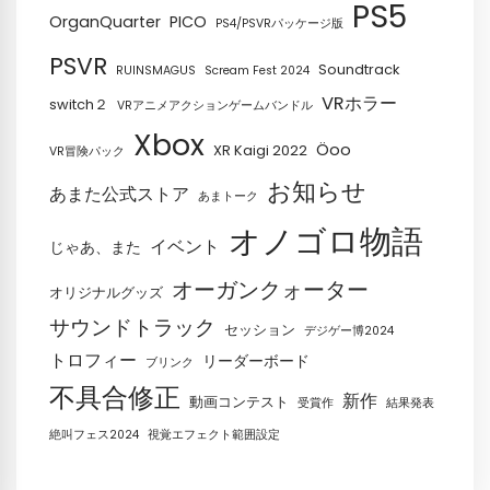
PS5
OrganQuarter
PICO
PS4/PSVRパッケージ版
PSVR
Soundtrack
RUINSMAGUS
Scream Fest 2024
VRホラー
switch２
VRアニメアクションゲームバンドル
Xbox
Öoo
XR Kaigi 2022
VR冒険パック
お知らせ
あまた公式ストア
あまトーク
オノゴロ物語
イベント
じゃあ、また
オーガンクォーター
オリジナルグッズ
サウンドトラック
セッション
デジゲー博2024
トロフィー
リーダーボード
ブリンク
不具合修正
新作
動画コンテスト
受賞作
結果発表
絶叫フェス2024
視覚エフェクト範囲設定