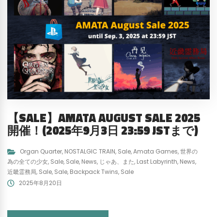
【SALE】AMATA AUGUST SALE 2025
開催！(2025年9月3日 23:59 JSTまで)
Organ Quarter
,
NOSTALGIC TRAIN
,
Sale
,
Amata Games
,
世界の
為の全ての少女
,
Sale
,
Sale
,
News
,
じゃあ、また
,
Last Labyrinth
,
News
,
近畿霊務局
,
Sale
,
Sale
,
Backpack Twins
,
Sale
2025年8月20日