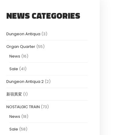
NEWS CATEGORIES
Dungeon Antiqua
(3)
Organ Quarter
(55)
News
(16)
Sale
(41)
Dungeon Antiqua 2
(2)
新宿異変
(1)
NOSTALGIC TRAIN
(73)
News
(18)
Sale
(58)