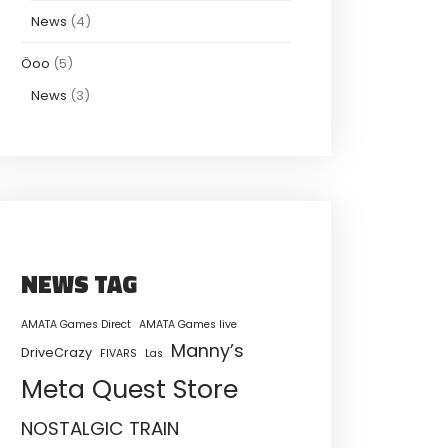
News
(4)
Öoo
(5)
News
(3)
NEWS TAG
AMATA Games Direct
AMATA Games live
Manny’s
DriveCrazy
FIVARS
Las
Meta Quest Store
NOSTALGIC TRAIN