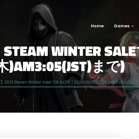
Home
Games
 STEAM WINTER SA
)AM3:05(JST)まで)
】2021 Steam Winter Saleで15％OFF！(2022年1月6日(木)AM3:05(JST)