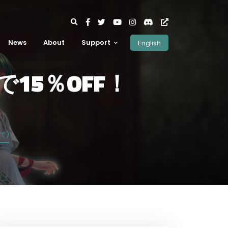
News
About
Support
English
LEで15％OFF！
まで)