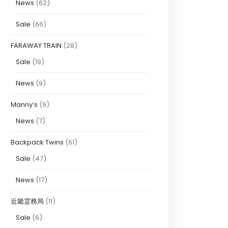
News
(62)
Sale
(66)
FARAWAY TRAIN
(28)
Sale
(19)
News
(9)
Manny’s
(9)
News
(7)
Backpack Twins
(61)
Sale
(47)
News
(17)
近畿霊務局
(11)
Sale
(6)