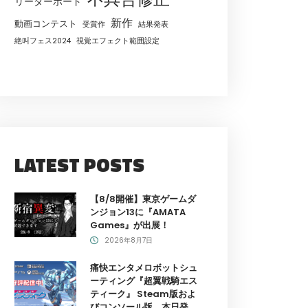
リーダーボード
新作
動画コンテスト
受賞作
結果発表
絶叫フェス2024
視覚エフェクト範囲設定
LATEST POSTS
【8/8開催】東京ゲームダ
ンジョン13に『AMATA
Games』が出展！
2026年8月7日
痛快エンタメロボットシュ
ーティング『超翼戦騎エス
ティーク』 Steam版およ
びコンソール版、本日発