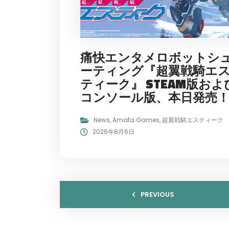
痛快エンタメロボットシ
ーティング『超翼戦騎エ
ティーク』 STEAM版およ
コンソール版、本日発売
News
,
Amata Games
,
超翼戦騎エスティーク
2026年8月6日
PREVIOUS