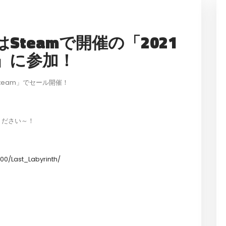
h』はSteamで開催の「2021
ale」に参加！
「Steam」でセール開催！
てください～！
0/Last_Labyrinth/