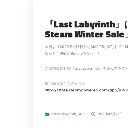
『Last Labyrint
Steam Winter S
本日より2022年1月6日(木)AM3:05(JST)まで
なんと！Steam版が15％OFF！！
この機会にぜひ『Last Labyrinth』を遊んでみ
※ご購入はこちらから※
https://store.steampowered.com/app/97940
Last Labyrinth
,
Sale
2021年12月23日