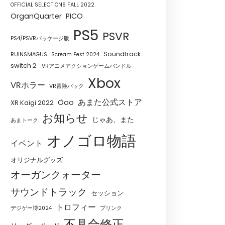
OFFICIAL SELECTIONS FALL 2022
OrganQuarter
PICO
PS5
PSVR
PS4/PSVRパッケージ版
Soundtrack
RUINSMAGUS
Scream Fest 2024
switch２
VRアニメアクションゲームバンドル
Xbox
VRホラー
VR冒険パック
あまた公式ストア
Öoo
XR Kaigi 2022
お知らせ
じゃあ、また
あまトーク
オノゴロ物語
イベント
オリジナルグッズ
オーガンクォーター
サウンドトラック
セッション
トロフィー
デジゲー博2024
ブリンク
不具合修正