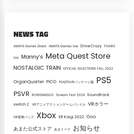
NEWS TAG
DriveCrazy
AMATA Games Direct
AMATA Games live
FIVARS
Meta Quest Store
Manny’s
Las
NOSTALGIC TRAIN
OFFICIAL SELECTIONS FALL 2022
PS5
OrganQuarter
PICO
PS4/PSVRパッケージ版
PSVR
Soundtrack
RUINSMAGUS
Scream Fest 2024
VRホラー
switch２
VRアニメアクションゲームバンドル
Xbox
Öoo
XR Kaigi 2022
VR冒険パック
お知らせ
あまた公式ストア
あまトーク