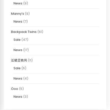
News
(9)
Manny’s
(9)
News
(7)
Backpack Twins
(61)
Sale
(47)
News
(17)
近畿霊務局
(11)
Sale
(6)
News
(4)
Öoo
(5)
News
(3)