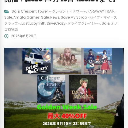
Sale
,
Crescent Tower ～クレセント・タワー～
,
FARAWAY TRAIN
,
Sale
,
Amata Games
,
Sale
,
News
,
Save My Scrap -セイブ・マイ・ス
クラップ-
,
Last Labyrinth
,
DriveCrazy-ドライブクレイジー-
,
Sale
,
オノ
ゴロ物語
2026年6月26日