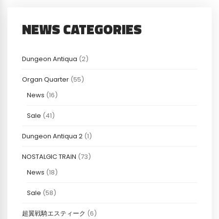
NEWS CATEGORIES
Dungeon Antiqua
(2)
Organ Quarter
(55)
News
(16)
Sale
(41)
Dungeon Antiqua 2
(1)
NOSTALGIC TRAIN
(73)
News
(18)
Sale
(58)
超翼戦騎エスティーク
(6)