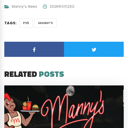
Manny’s
,
News
2026年3月23日
TAGS:
PS5
MANNY’S
RELATED
POSTS