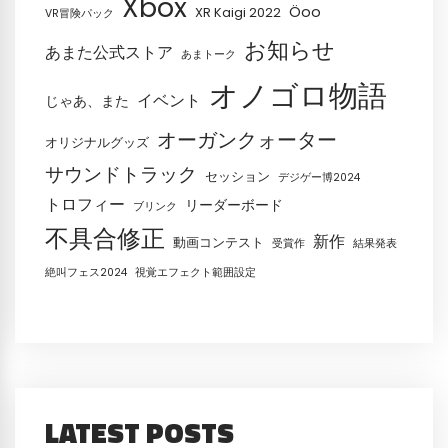
Xbox
Öoo
XR Kaigi 2022
VR冒険パック
お知らせ
あまた公式ストア
あまトーク
オノゴロ物語
イベント
じゃあ、また
オーガンクォーター
オリジナルグッズ
サウンドトラック
セッション
デジゲー博2024
トロフィー
リーダーボード
ブリンク
不具合修正
新作
動画コンテスト
受賞作
結果発表
絶叫フェス2024
視覚エフェクト範囲設定
LATEST POSTS