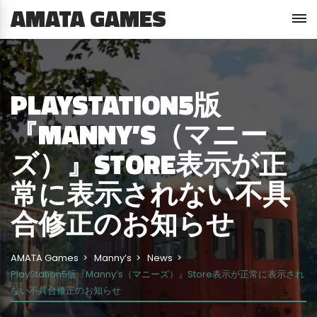
AMATA GAMES
PLAYSTATION5版
『MANNY’S（マニー
ズ）』STORE表示が正
常に表示されない不具
合修正のお知らせ
AMATA Games
Manny’s
News
PlayStation5版『Manny’s（マニーズ）』Store表示が正常に表示され
ない不具合修正のお知らせ