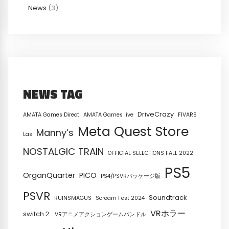
News
(3)
NEWS TAG
DriveCrazy
AMATA Games Direct
AMATA Games live
FIVARS
Meta Quest Store
Manny’s
Las
NOSTALGIC TRAIN
OFFICIAL SELECTIONS FALL 2022
PS5
OrganQuarter
PICO
PS4/PSVRパッケージ版
PSVR
Soundtrack
RUINSMAGUS
Scream Fest 2024
VRホラー
switch２
VRアニメアクションゲームバンドル