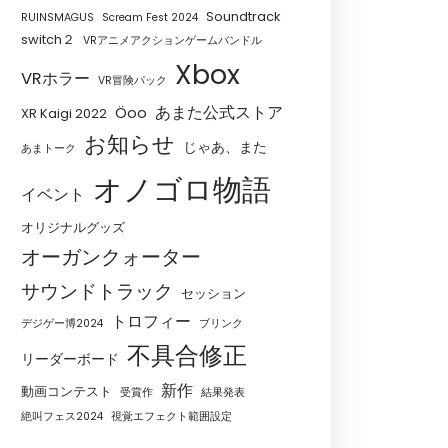
Soundtrack
RUINSMAGUS
Scream Fest 2024
switch２
VRアニメアクションゲームバンドル
Xbox
VRホラー
VR冒険パック
あまた公式ストア
Öoo
XR Kaigi 2022
お知らせ
じゃあ、また
あまトーク
オノゴロ物語
イベント
オリジナルグッズ
オーガンクォーター
サウンドトラック
セッション
トロフィー
デジゲー博2024
ブリンク
不具合修正
リーダーボード
新作
動画コンテスト
受賞作
結果発表
絶叫フェス2024
視覚エフェクト範囲設定