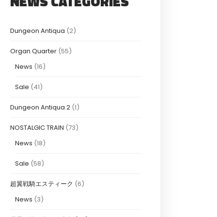
NEWS CATEGORIES
Dungeon Antiqua
(2)
Organ Quarter
(55)
News
(16)
Sale
(41)
Dungeon Antiqua 2
(1)
NOSTALGIC TRAIN
(73)
News
(18)
Sale
(58)
超翼戦騎エスティーク
(6)
News
(3)