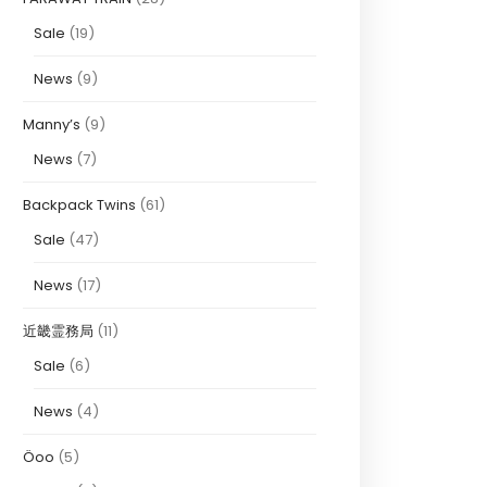
Sale
(19)
News
(9)
Manny’s
(9)
News
(7)
Backpack Twins
(61)
Sale
(47)
News
(17)
近畿霊務局
(11)
Sale
(6)
News
(4)
Öoo
(5)