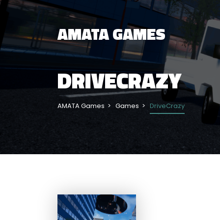
AMATA GAMES
DRIVECRAZY
AMATA Games
Games
DriveCrazy