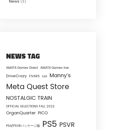
News
(3)
NEWS TAG
AMATA Games Direct
AMATA Games live
Manny’s
DriveCrazy
FIVARS
Las
Meta Quest Store
NOSTALGIC TRAIN
OFFICIAL SELECTIONS FALL 2022
OrganQuarter
PICO
PS5
PSVR
PS4/PSVRパッケージ版