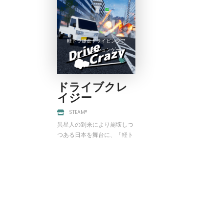
軽トラ爆走ドライビングア
クションゲーム
ドライブクレ
イジー
STEAM®
異星人の到来により崩壊しつ
つある日本を舞台に、「軽ト
ラック」で縦横無尽に駆け巡
るハイテンションなドライビ
ングアクションゲーム。