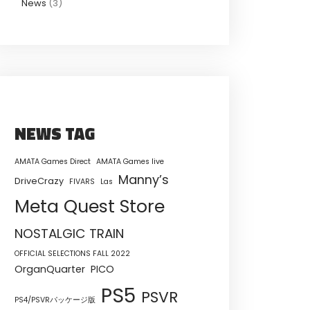
News
(3)
NEWS TAG
AMATA Games Direct
AMATA Games live
Manny’s
DriveCrazy
FIVARS
Las
Meta Quest Store
NOSTALGIC TRAIN
OFFICIAL SELECTIONS FALL 2022
OrganQuarter
PICO
PS5
PSVR
PS4/PSVRパッケージ版