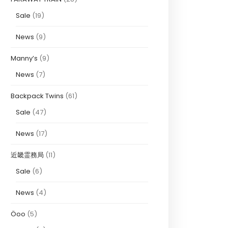
Sale
(19)
News
(9)
Manny’s
(9)
News
(7)
Backpack Twins
(61)
Sale
(47)
News
(17)
近畿霊務局
(11)
Sale
(6)
News
(4)
Öoo
(5)