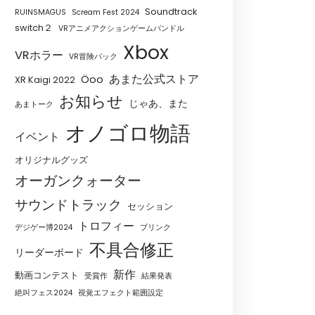
Soundtrack
RUINSMAGUS
Scream Fest 2024
switch２
VRアニメアクションゲームバンドル
Xbox
VRホラー
VR冒険パック
あまた公式ストア
Öoo
XR Kaigi 2022
お知らせ
じゃあ、また
あまトーク
オノゴロ物語
イベント
オリジナルグッズ
オーガンクォーター
サウンドトラック
セッション
トロフィー
デジゲー博2024
ブリンク
不具合修正
リーダーボード
新作
動画コンテスト
受賞作
結果発表
絶叫フェス2024
視覚エフェクト範囲設定