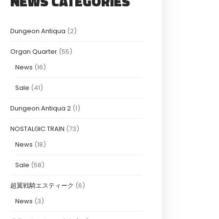
NEWS CATEGORIES
Dungeon Antiqua
(2)
Organ Quarter
(55)
News
(16)
Sale
(41)
Dungeon Antiqua 2
(1)
NOSTALGIC TRAIN
(73)
News
(18)
Sale
(58)
超翼戦騎エスティーク
(6)
News
(3)