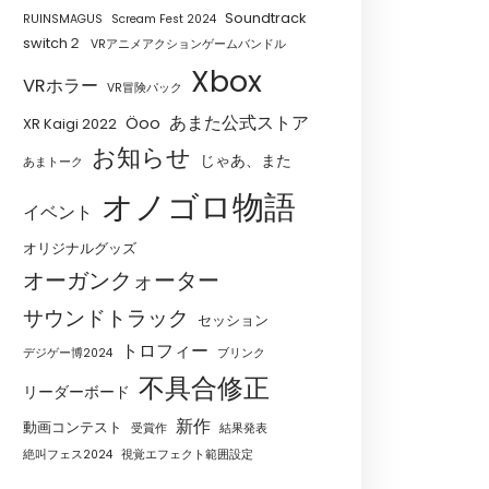
Soundtrack
RUINSMAGUS
Scream Fest 2024
switch２
VRアニメアクションゲームバンドル
Xbox
VRホラー
VR冒険パック
あまた公式ストア
Öoo
XR Kaigi 2022
お知らせ
じゃあ、また
あまトーク
オノゴロ物語
イベント
オリジナルグッズ
オーガンクォーター
サウンドトラック
セッション
トロフィー
デジゲー博2024
ブリンク
不具合修正
リーダーボード
新作
動画コンテスト
受賞作
結果発表
絶叫フェス2024
視覚エフェクト範囲設定