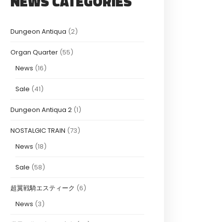
NEWS CATEGORIES
Dungeon Antiqua
(2)
Organ Quarter
(55)
News
(16)
Sale
(41)
Dungeon Antiqua 2
(1)
NOSTALGIC TRAIN
(73)
News
(18)
Sale
(58)
超翼戦騎エスティーク
(6)
News
(3)