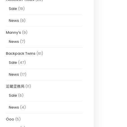
Sale
(19)
News
(9)
Manny’s
(9)
News
(7)
Backpack Twins
(61)
Sale
(47)
News
(17)
近畿霊務局
(11)
Sale
(6)
News
(4)
Öoo
(5)