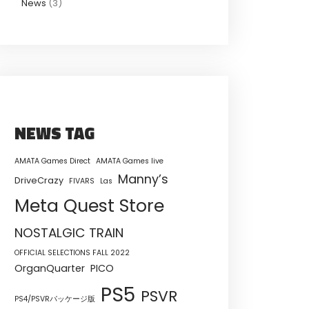
News
(3)
NEWS TAG
AMATA Games Direct
AMATA Games live
Manny’s
DriveCrazy
FIVARS
Las
Meta Quest Store
NOSTALGIC TRAIN
OFFICIAL SELECTIONS FALL 2022
OrganQuarter
PICO
PS5
PSVR
PS4/PSVRパッケージ版